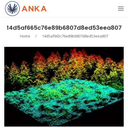
14d5af665c76e89b6807d8ed53eea807
Home
/
14d5af665c76e89b6807d8ed53eea807