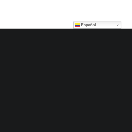
Español
Con datos actualizados y
accesibles, facilitamos la
toma de decisiones
informadas y el desarrollo
sostenible.