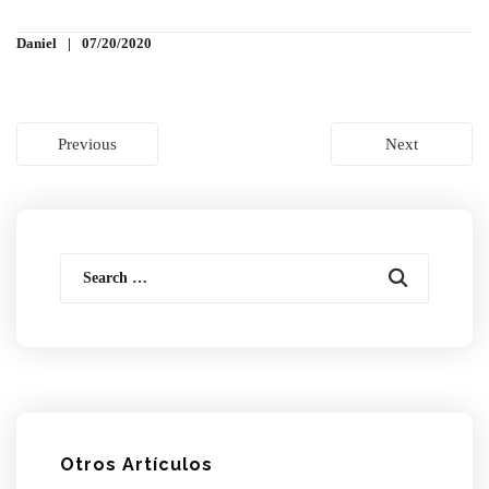
Daniel
07/20/2020
Navegación
Previous
Next
de
entradas
Search
for:
Otros Artículos