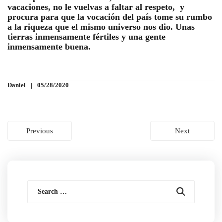
vacaciones, no le vuelvas a faltar al respeto, y
procura para que la vocación del país tome su rumbo
a la riqueza que el mismo universo nos dio. Unas
tierras inmensamente fértiles y una gente
inmensamente buena.
Daniel
05/28/2020
Navegación
Previous
Next
de
entradas
Search
for: