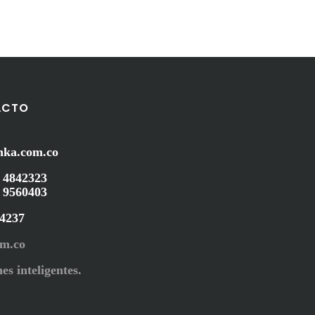
ACTO
nka.com.co
 4842323
 9560403
44237
om.co
es inteligentes.