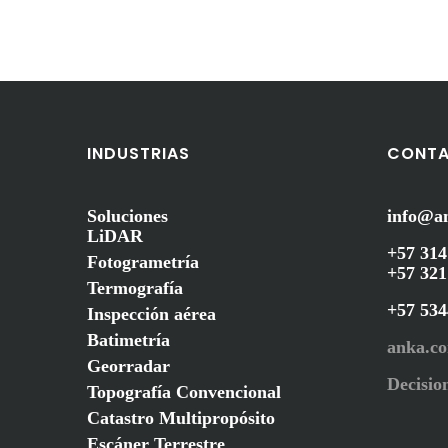
INDUSTRIAS
CONT
Soluciones
info@a
LiDAR
+57 314
Fotogrametría
+57 321
Termografía
+57 53
Inspección aérea
Batimetría
anka.c
Georradar
Decision
Topografía Convencional
Catastro Multipropósito
Escáner Terrestre