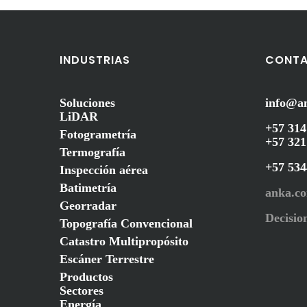
entradas
INDUSTRIAS
CONT
Soluciones
info@a
LiDAR
+57 314
Fotogrametría
+57 321
Termografía
+57 53
Inspección aérea
Batimetría
anka.c
Georradar
Decision
Topografía Convencional
Catastro Multipropósito
Escáner Terrestre
Productos
Sectores
Energía