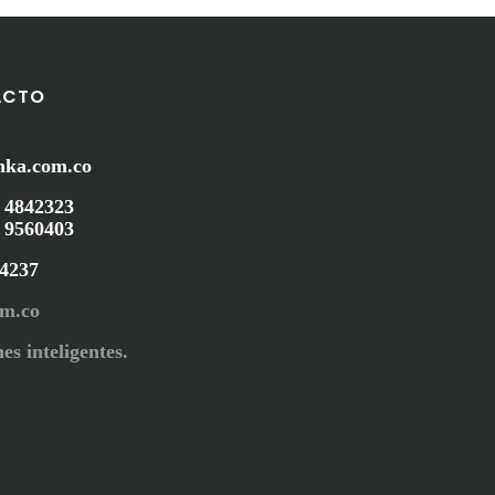
ACTO
nka.com.co
 4842323
 9560403
44237
om.co
es inteligentes.