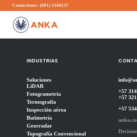
Contáctenos: (601) 5344237
INDUSTRIAS
CONT
Soluciones
info@a
LiDAR
+57 314
Fotogrametría
+57 321
Termografía
+57 53
Inspección aérea
Batimetría
anka.c
Georradar
Decision
Topografía Convencional