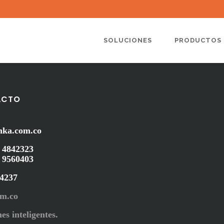
SOLUCIONES
PRODUCTOS
ACTO
nka.com.co
 4842323
 9560403
44237
om.co
es inteligentes.