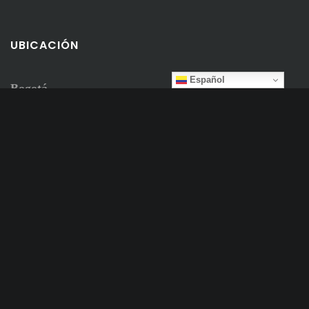
UBICACIÓN
Español
Bogotá
Colombia
CONTACTO
info@anka.com.co
+57 314 4842323
+57 321 9560403
+57 5344237
anka.com.co